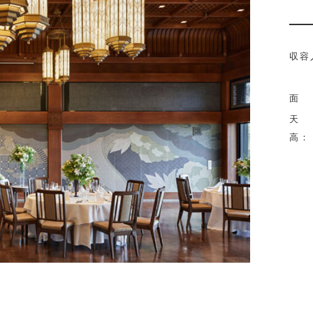
収容
面
天
高：